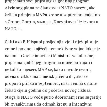
pripremati svoj prijedlog za godišnji program
Akcionog plana za članstvo u NATO savezu, ako
želi da primjena MAPa krene u septembru zajedno
s Crnom Gorom, saznaje „Dnevni avaz“ iz izvora u
NATO-u.
Čak i ako BiH ispuni posljednji uvjet i riješi pitanje
vojne imovine, knjižeći perspektivne vojne lokacije
na ime državne imovine i Ministarstva odbrane,
priprema godišnjeg programa može potrajati i
nekoliko mjeseci. MAP se, kako navode izvori,
odvija u ciklusima i nije isključeno da, ako se
propusti prilika u septembru, naša zemlja ostane
čekati cijelu godinu do početka novog ciklusa.
Stoga je NATO već uputio dobronamjerne sugestije
bh. zvaničnicima da odmah krenu u intenzivne