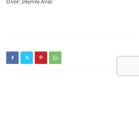
Izvor: Dnevni Avaz
RELATED ARTICLES
Gender and Nonviolent Extremism in
Bosnia and Herzegovina
The pro-Russian media campaign in Serbia